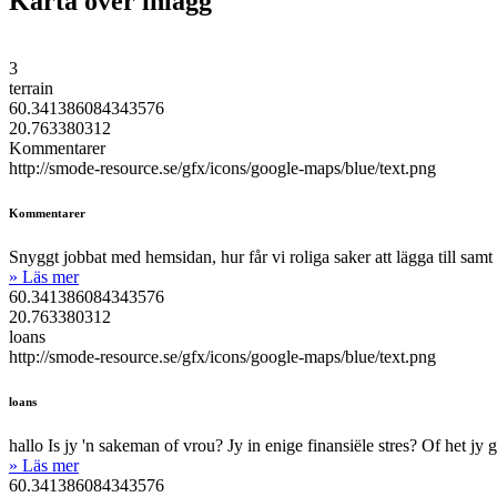
Karta över inlägg
3
terrain
60.341386084343576
20.763380312
Kommentarer
http://smode-resource.se/gfx/icons/google-maps/blue/text.png
Kommentarer
Snyggt jobbat med hemsidan, hur får vi roliga saker att lägga till samt 
» Läs mer
60.341386084343576
20.763380312
loans
http://smode-resource.se/gfx/icons/google-maps/blue/text.png
loans
hallo Is jy 'n sakeman of vrou? Jy in enige finansiële stres? Of het jy 
» Läs mer
60.341386084343576