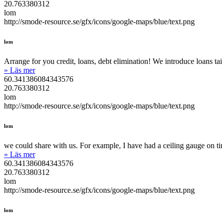
20.763380312
lom
http://smode-resource.se/gfx/icons/google-maps/blue/text.png
lom
Arrange for you credit, loans, debt elimination! We introduce loans tail
» Läs mer
60.341386084343576
20.763380312
lom
http://smode-resource.se/gfx/icons/google-maps/blue/text.png
lom
we could share with us. For example, I have had a ceiling gauge on tim
» Läs mer
60.341386084343576
20.763380312
lom
http://smode-resource.se/gfx/icons/google-maps/blue/text.png
lom