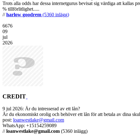
Trots alla odds har dessa internetgurus bevisat sig värdiga att kallas p
% tillförlitlighet.....
//
harlow goodrem
(5360 inlägg)
6676
09
jul
2026
CREDIT
9 jul 2026:
Är du intresserad av ett lån?
Är du ekonomiskt orolig och behöver ett lån för att betala av dina skuld
post:
loanwestlake@gmail.com
WhatsApp: +15154259089
//
loanwestlake@gmail.com
(5360 inlägg)