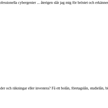
rofessionella cybergenier ... återigen slår jag mig för bröstet och erkänn
er och räkningar eller investera? Få ett bolån, företagslån, studielån, b